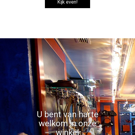
Kijk even!
U bent van harte
welkom in onze
winkel