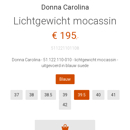
Donna Carolina
Lichtgewicht mocassin
€ 195
,-
511221101108
Donna Carolina - 51.122.110-010 - lichtgewicht mocassin -
uitgevoerd in blauw suede
Blauw
37
38
38.5
39
39.5
40
41
42