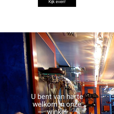
Kijk even!
U bent van harte
welkom in onze
winkel