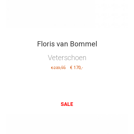
Floris van Bommel
Veterschoen
€ 170
,95
,-
€ 239
SALE