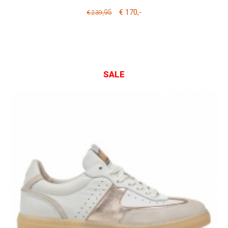
€ 170
,95
,-
€ 239
SALE