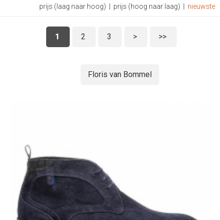
prijs (laag naar hoog)
|
prijs (hoog naar laag)
|
nieuwste
1
2
3
>
>>
Floris van Bommel