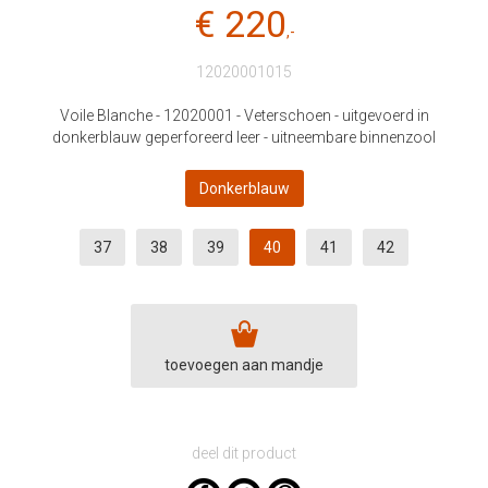
€ 220
,-
12020001015
Voile Blanche - 12020001 - Veterschoen - uitgevoerd in
donkerblauw geperforeerd leer - uitneembare binnenzool
Donkerblauw
37
38
39
40
41
42
toevoegen aan mandje
deel dit product