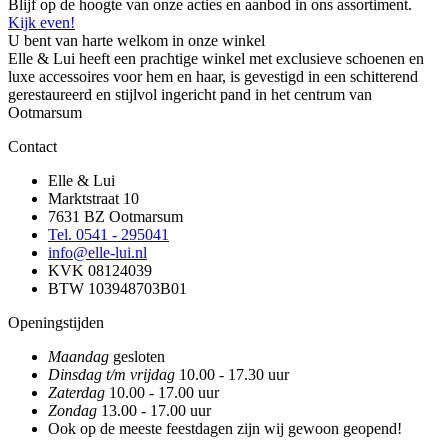
Blijf op de hoogte van onze acties en aanbod in ons assortiment.
Kijk even!
U bent van harte welkom in onze winkel
Elle & Lui heeft een prachtige winkel met exclusieve schoenen en
luxe accessoires voor hem en haar, is gevestigd in een schitterend
gerestaureerd en stijlvol ingericht pand in het centrum van
Ootmarsum
Contact
Elle & Lui
Marktstraat 10
7631 BZ Ootmarsum
Tel. 0541 - 295041
info@elle-lui.nl
KVK 08124039
BTW 103948703B01
Openingstijden
Maandag
gesloten
Dinsdag t/m vrijdag
10.00 - 17.30 uur
Zaterdag
10.00 - 17.00 uur
Zondag
13.00 - 17.00 uur
Ook op de meeste feestdagen zijn wij gewoon geopend!