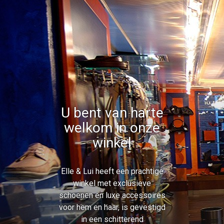
U bent van harte
welkom in onze
winkel
Elle & Lui heeft een prachtige
winkel met exclusieve
schoenen en luxe accessoires
voor hem en haar, is gevestigd
in een schitterend