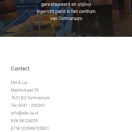
gerestaureerd en stijlvol
ingericht pand in het centrum
van Ootmarsum
Contact
Elle & Lui
Marktstraat 10
7631 BZ Ootmarsum
Tel. 0541 - 295041
info@elle-lui.nl
KVK 08124039
BTW 103948703B01