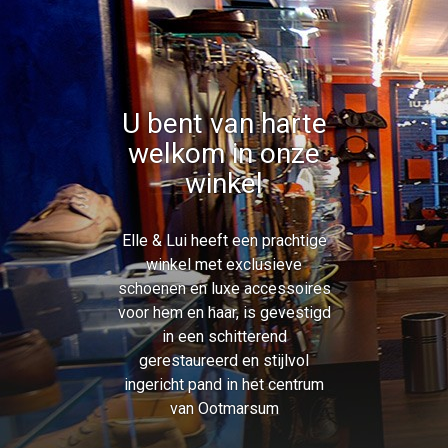
U bent van harte
welkom in onze
winkel
Elle & Lui heeft een prachtige
winkel met exclusieve
schoenen en luxe accessoires
voor hem en haar, is gevestigd
in een schitterend
gerestaureerd en stijlvol
ingericht pand in het centrum
van Ootmarsum