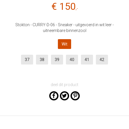
€ 150
,-
Stokton - CURRY-D-06 - Sneaker - uitgevoerd in wit leer -
uitneembare binnenzool
Wit
37
38
39
40
41
42
deel dit product