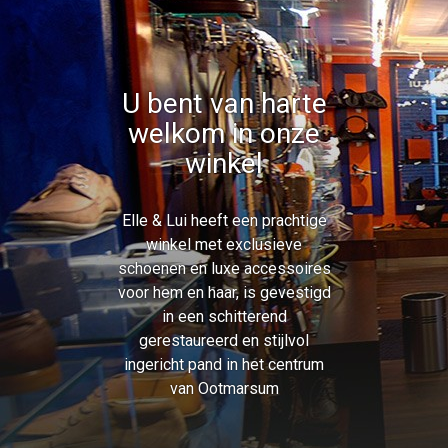
U bent van harte
welkom in onze
winkel
Elle & Lui heeft een prachtige
winkel met exclusieve
schoenen en luxe accessoires
voor hem en haar, is gevestigd
in een schitterend
gerestaureerd en stijlvol
ingericht pand in het centrum
van Ootmarsum