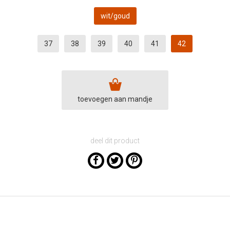
wit/goud
37
38
39
40
41
42
toevoegen aan mandje
deel dit product