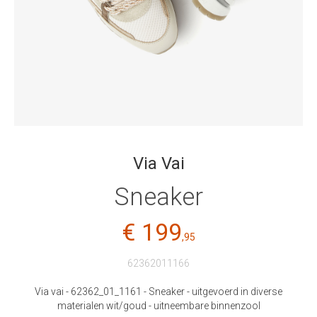
Via Vai
Sneaker
€ 199
,95
62362011166
Via vai - 62362_01_1161 - Sneaker - uitgevoerd in diverse
materialen wit/goud - uitneembare binnenzool