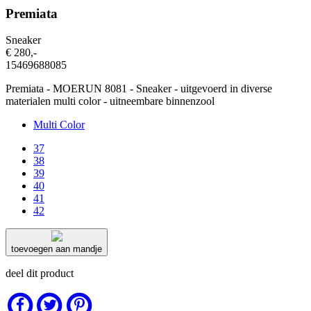
Premiata
Sneaker
€ 280
,-
15469688085
Premiata - MOERUN 8081 - Sneaker - uitgevoerd in diverse
materialen multi color - uitneembare binnenzool
Multi Color
37
38
39
40
41
42
toevoegen aan mandje
deel dit product