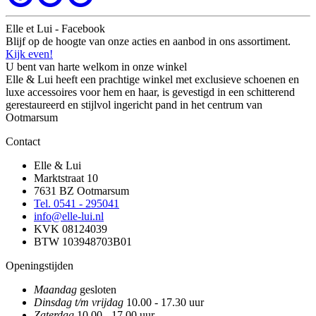
Elle et Lui - Facebook
Blijf op de hoogte van onze acties en aanbod in ons assortiment.
Kijk even!
U bent van harte welkom in onze winkel
Elle & Lui heeft een prachtige winkel met exclusieve schoenen en
luxe accessoires voor hem en haar, is gevestigd in een schitterend
gerestaureerd en stijlvol ingericht pand in het centrum van
Ootmarsum
Contact
Elle & Lui
Marktstraat 10
7631 BZ Ootmarsum
Tel. 0541 - 295041
info@elle-lui.nl
KVK 08124039
BTW 103948703B01
Openingstijden
Maandag
gesloten
Dinsdag t/m vrijdag
10.00 - 17.30 uur
Zaterdag
10.00 - 17.00 uur