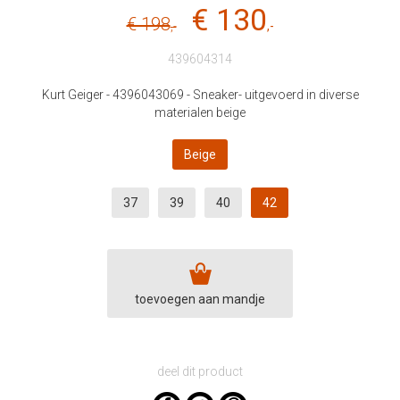
€ 130
€ 198
,-
,-
439604314
Kurt Geiger - 4396043069 - Sneaker- uitgevoerd in diverse
materialen beige
Beige
37
39
40
42
toevoegen aan mandje
deel dit product