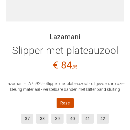
Lazamani
Slipper met plateauzool
€ 84
,95
Lazamani - LA75929 - Slipper met plateauzool - uitgevoerd in roze-
kleurig materiaal - verstelbare banden met klittenband sluiting
Roze
37
38
39
40
41
42