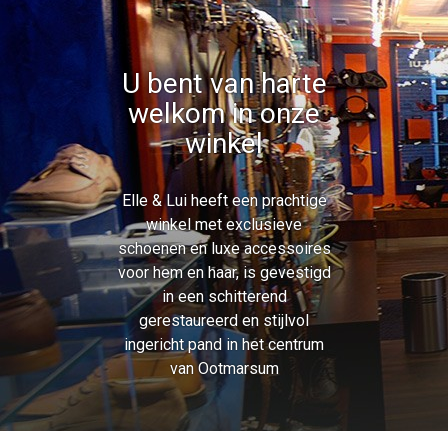
U bent van harte
welkom in onze
winkel
Elle & Lui heeft een prachtige
winkel met exclusieve
schoenen en luxe accessoires
voor hem en haar, is gevestigd
in een schitterend
gerestaureerd en stijlvol
ingericht pand in het centrum
van Ootmarsum