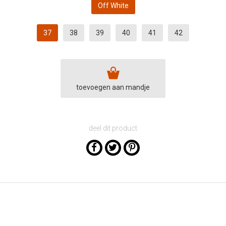
Off White
37
38
39
40
41
42
toevoegen aan mandje
deel dit product