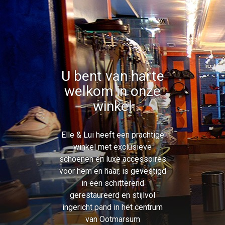
U bent van harte
welkom in onze
winkel
Elle & Lui heeft een prachtige
winkel met exclusieve
schoenen en luxe accessoires
voor hem en haar, is gevestigd
in een schitterend
gerestaureerd en stijlvol
ingericht pand in het centrum
van Ootmarsum