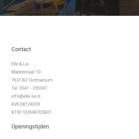
Contact
Elle & Lui
Marktstraat 10
7631 BZ Ootmarsum
Tel. 0541 - 295041
info@elle-lui.nl
KVK 08124039
BTW 103948703B01
Openingstijden