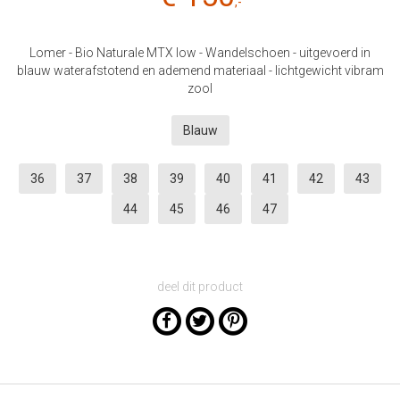
,-
Lomer - Bio Naturale MTX low - Wandelschoen - uitgevoerd in
blauw waterafstotend en ademend materiaal - lichtgewicht vibram
zool
Blauw
36
37
38
39
40
41
42
43
44
45
46
47
deel dit product