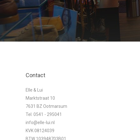
Contact
Elle & Lui
Marktstraat 10
7631 BZ Ootmarsum
Tel. 0541 - 295041
info@elle-lui.nl
KVK 08124039
BTW 103948703B01