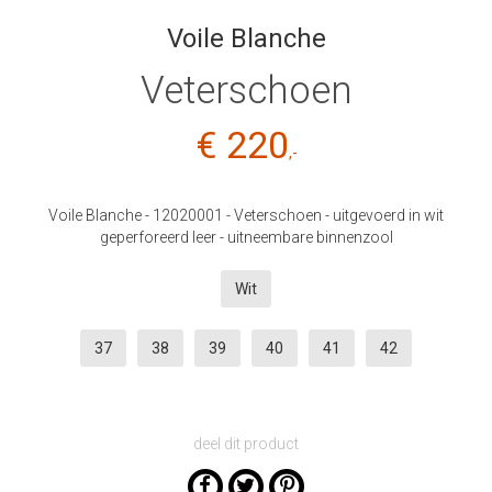
Voile Blanche
Veterschoen
€ 220
,-
Voile Blanche - 12020001 - Veterschoen - uitgevoerd in wit
geperforeerd leer - uitneembare binnenzool
Wit
37
38
39
40
41
42
deel dit product