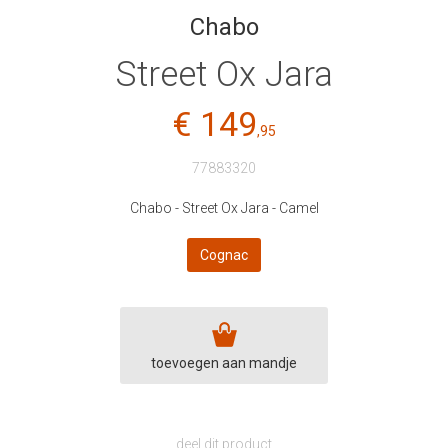
Chabo
Street Ox Jara
€ 149
,95
77883320
Chabo - Street Ox Jara - Camel
Cognac
toevoegen aan mandje
deel dit product