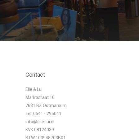
Contact
Elle & Lui
Marktstraat 10
7631 BZ Ootmarsum
Tel. 0541 - 295041
info@elle-lui.nl
KVK 08124039
BTW 103948703B01