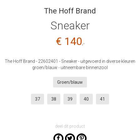
The Hoff Brand
Sneaker
€ 140
,-
The Hoff Brand - 22602401 - Sneaker - uitgevoerd in diverse kleuren
groen/blauw - uitneembare binnenzool
Groen/blauw
37
38
39
40
41
deel dit product