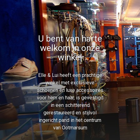
U bent van harte
welkom in onze
winkel
Elle & Lui heeft een prachtige
winkel met exclusieve
schoenen en luxe accessoires
voor hem en haar, is gevestigd
in een schitterend
gerestaureerd en stijlvol
ingericht pand in het centrum
van Ootmarsum