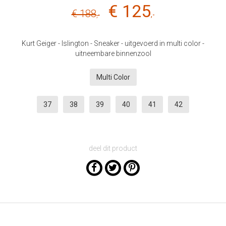
€ 125
€ 188
,-
,-
Kurt Geiger - Islington - Sneaker - uitgevoerd in multi color -
uitneembare binnenzool
Multi Color
37
38
39
40
41
42
deel dit product