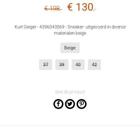
€ 130
€ 198
,-
,-
Kurt Geiger - 4396043069 - Sneaker- uitgevoerd in diverse
materialen beige
Beige
37
39
40
42
deel dit product