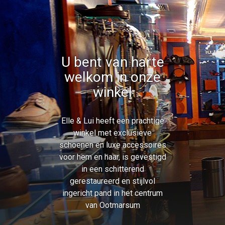
U bent van harte
welkom in onze
winkel
Elle & Lui heeft een prachtige
winkel met exclusieve
schoenen en luxe accessoires
voor hem en haar, is gevestigd
in een schitterend
gerestaureerd en stijlvol
ingericht pand in het centrum
van Ootmarsum