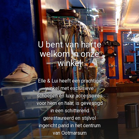
U bent van harte
welkom in onze
winkel
Elle & Lui heeft een prachtige
winkel met exclusieve
schoenen en luxe accessoires
voor hem en haar, is gevestigd
in een schitterend
gerestaureerd en stijlvol
ingericht pand in het centrum
van Ootmarsum