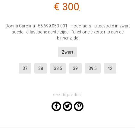
€ 300
,-
Donna Carolina - 56.699.053-001 - Hoge laars - uitgevoerd in zwart
suede - erlastische achterzijde - functionele korte rits aan de
binnenzijde
Zwart
37
38
38.5
39
39.5
42
deel dit product