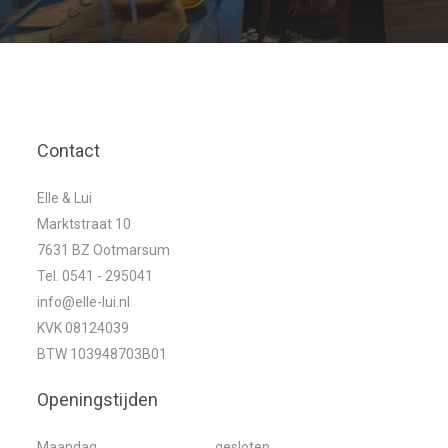
Contact
Elle & Lui
Marktstraat 10
7631 BZ Ootmarsum
Tel. 0541 - 295041
info@elle-lui.nl
KVK 08124039
BTW 103948703B01
Openingstijden
Maandag
gesloten