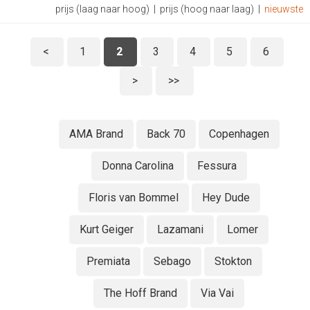
prijs (laag naar hoog)
|
prijs (hoog naar laag)
|
nieuwste
<
1
2
3
4
5
6
>
>>
AMA Brand
Back 70
Copenhagen
Donna Carolina
Fessura
Floris van Bommel
Hey Dude
Kurt Geiger
Lazamani
Lomer
Premiata
Sebago
Stokton
The Hoff Brand
Via Vai