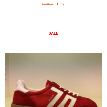
€ 95
,95
,-
€ 139
SALE