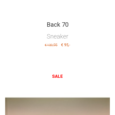
Back 70
Sneaker
€ 95
,95
,-
€ 139
SALE