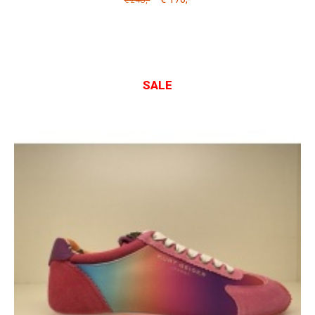
€ 248
SALE