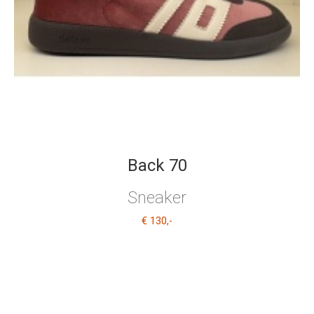
Back 70
Sneaker
€ 130
,-