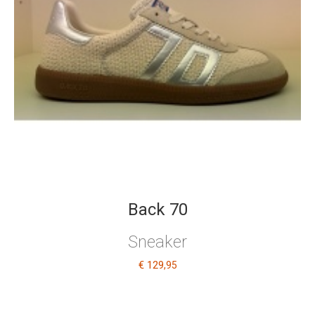
Back 70
Sneaker
€ 129
,95