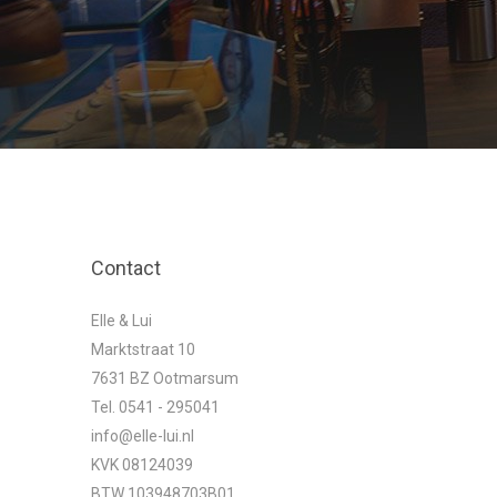
Contact
Elle & Lui
Marktstraat 10
7631 BZ Ootmarsum
Tel. 0541 - 295041
info@elle-lui.nl
KVK 08124039
BTW 103948703B01