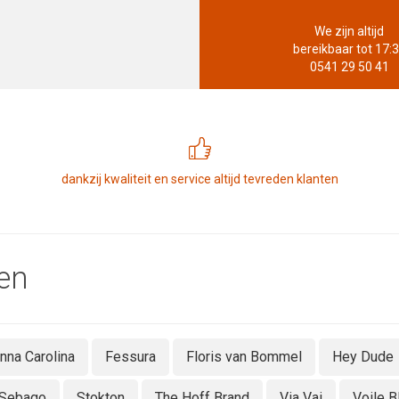
We zijn altijd
bereikbaar tot 17:
0541 29 50 41
dankzij kwaliteit en service altijd tevreden klanten
en
nna Carolina
Fessura
Floris van Bommel
Hey Dude
Sebago
Stokton
The Hoff Brand
Via Vai
Voile B