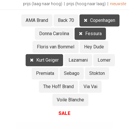
prijs (laag naar hoog)
|
prijs (hoog naar laag)
|
nieuwste
AMA Brand
Back 70
Copenhagen
Donna Carolina
Fessura
Floris van Bommel
Hey Dude
Kurt Geiger
Lazamani
Lomer
Premiata
Sebago
Stokton
The Hoff Brand
Via Vai
Voile Blanche
SALE