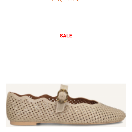
€ 188
SALE