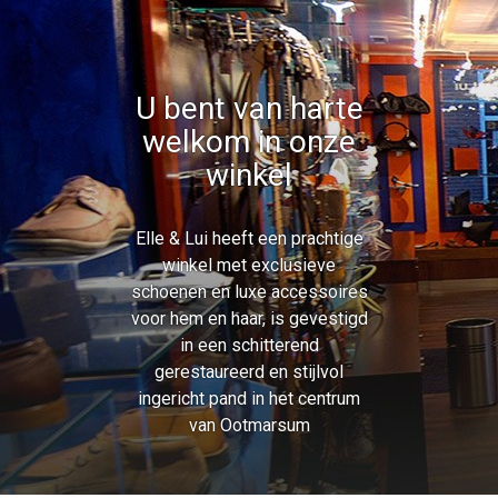
U bent van harte
welkom in onze
winkel
Elle & Lui heeft een prachtige
winkel met exclusieve
schoenen en luxe accessoires
voor hem en haar, is gevestigd
in een schitterend
gerestaureerd en stijlvol
ingericht pand in het centrum
van Ootmarsum